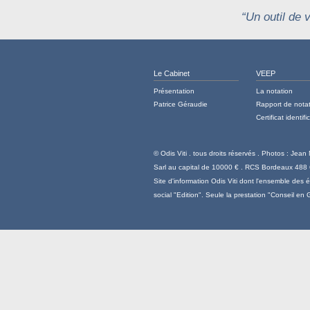
“Un outil de v
Le Cabinet
VEEP
Présentation
La notation
Patrice Géraudie
Rapport de nota
Certificat identifi
© Odis Viti . tous droits réservés . Photos : Jean
Sarl au capital de 10000 € . RCS Bordeaux 488
Site d'information Odis Viti dont l'ensemble des 
social "Edition". Seule la prestation "Conseil en 