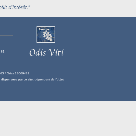
lit d’intérêt.”
 81
063 / Orias 13000482.
i dispensées par ce site, dépendent de l'objet
.