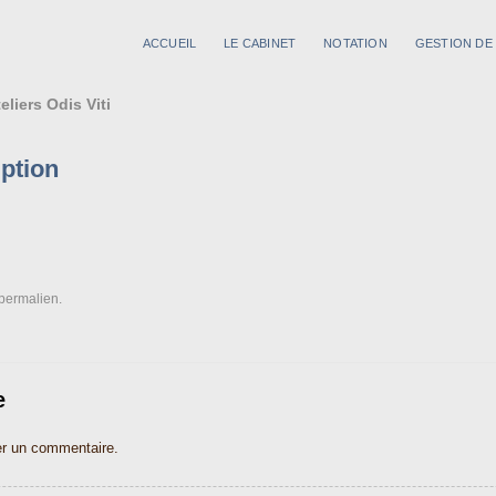
ACCUEIL
LE CABINET
NOTATION
GESTION DE
liers Odis Viti
iption
permalien
.
e
er un commentaire.