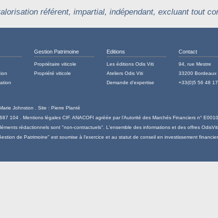
alorisation référent, impartial, indépendant, excluant tout conf
Gestion Patrimoine
Editions
Contact
Propriétaire viticole
Les éditions Odis Viti
94, rue Mestre
tion
Propriété viticole
Ateliers Odis Viti
33200 Bordeaux
cation
Demande d'expertise
+33(0)5 56 48 17
 Marie Johnston . Site :
Pierre Planté
 687 104 .
Mentions légales
CIF. ANACOFI agréée par l’Autorité des Marchés Financiers n° E001
éléments rédactionnels sont "non-contractuels". L'ensemble des informations et des offres OdisVit
Gestion de Patrimoine" est soumise à l'exercice et au statut de conseil en investissement financier