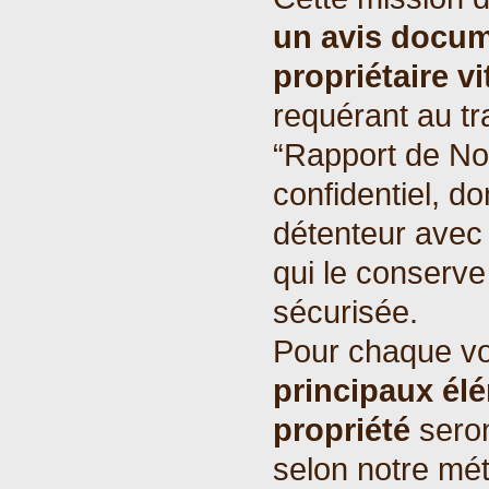
un avis docu
propriétaire vi
requérant au tr
“Rapport de Nota
confidentiel, don
détenteur avec 
qui le conserv
sécurisée.
Pour chaque vo
principaux él
propriété
seron
selon notre mé